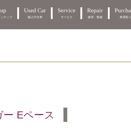
eup
Used Car
Service
Repair
Purcha
インナップ
輸入中古車
サービス
修理・整備
車買取
゙ー Eペース